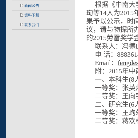
根据《中南大
新闻公告
珣等14人为20
资料下载
果予以公示，时间
联系我们
议，请与物探所
的2015劳雷奖学
联系人：冯德
电 话：888361
Email：
fengde
附：2015
一、本科生(8人
一等奖：张英
二等奖：王向
二、研究生(6人
一等奖：王珣
二等奖：蒋欢