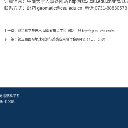
详细信息：中南大学人事处网站
http://rsc2.csu.edu.cn/info/1
联系方式：邮箱
geomatic@csu.edu.cn
电话 0731-88830573
上一篇：
测绘科学与技术 湖南省重点学科 网站上线 http://gip.csu.edu.cn/chs
下一篇：
第三届国际地球观测与遥感应用研讨会(6月11-14日，长沙)
与遥感科学系
410083