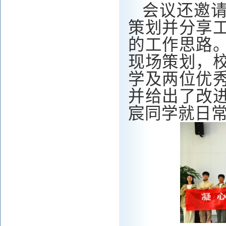
会议
还
邀
策划并分享
的工作思路
现场
策划，
学及两位优
并给出了
改
宸同学就日