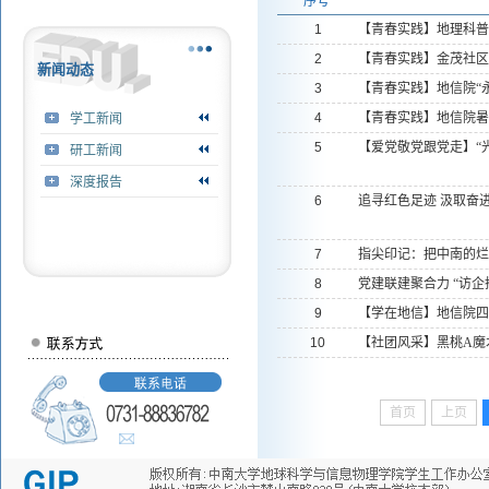
序号
1
【青春实践】地理科普
2
【青春实践】金茂社区
新闻动态
3
【青春实践】地信院“永
4
【青春实践】地信院暑
学工新闻
5
【爱党敬党跟党走】“光
研工新闻
深度报告
6
追寻红色足迹 汲取奋进
7
指尖印记：把中南的烂
8
党建联建聚合力 “访企拓
9
【学在地信】地信院四
10
【社团风采】黑桃A魔
首页
上页