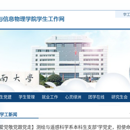
生党建
学生管理
就业工作
心灵绿洲
团学在线
研究生会
学工新闻
爱党敬党跟党走】测绘与遥感科学系本科生支部“学党史，担使命