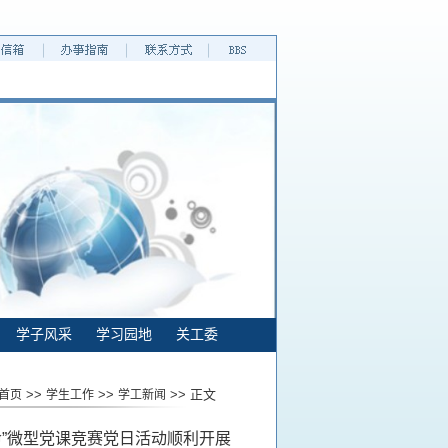
学子风采
学习园地
关工委
>>
>>
>> 正文
首页
学生工作
学工新闻
”微型党课竞赛党日活动顺利开展