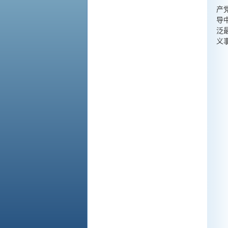
产
导
泛
义