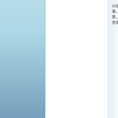
以
事
票
党