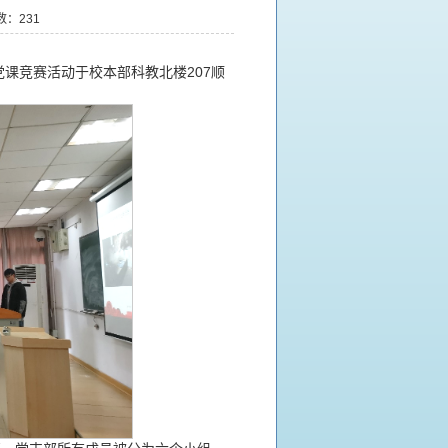
数：
231
党课竞赛活动于校本部科教北楼207顺
。