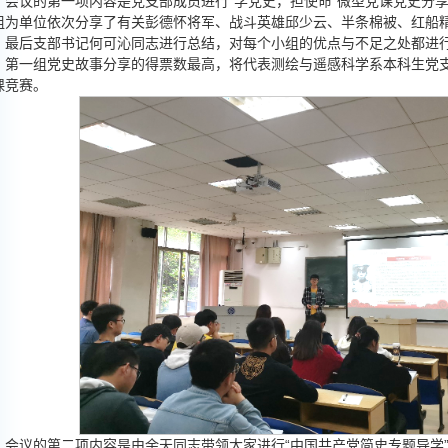
会议的第一项内容是党支部成员进行“学党史，担使命”微型党课党史分
组为单位依次分享了有关彭德怀将军、战斗英雄邱少云、半条棉被、红船
。最后支部书记何可沁同志进行总结，对每个小组的优点与不足之处都进
，第一组党史故事分享的得票数最高，将代表测绘与遥感科学系本科生党支
课竞赛。
会议的第二项内容是由余天同志带领大家进行“中国共产党简史专题导学