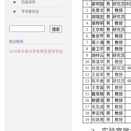
历届领导
1
翟明国
男
研究员
中
2
毛景文
男
教授
学术委员会
3
胡瑞忠
男
研究员
4
唐辉明
男
教授
5
王京彬
男
研究员
6
鲁安怀
男
教授
热点新闻
7
蒋少涌
男
教授
8
姜卫平
男
教授
2026年中南大学名师名家学术论坛：华南...
9
胡祥云
男
研究员
10
黄清华
男
教授
11
肖克炎
男
研究员
12
王岳军
男
教授
13
陈华勇
男
研究员
14
王孝磊
男
教授
15
戴塔根
男
教授
16
赖健清
男
教授
17
毛先成
男
教授
18
李志伟
男
教授
19
任政勇
男
教授