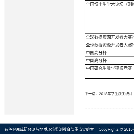
全国博士生学术论坛（测
全球数据资源开发者大赛
全球数据资源开发者大赛
中国高分杯
中国高分杯
中国研究生数学建模竞赛
下一篇：
2018年学生获奖统计
有色金属成矿预测与地质环境监测教育部重点实验室 CopyRights © 2015-2020 All