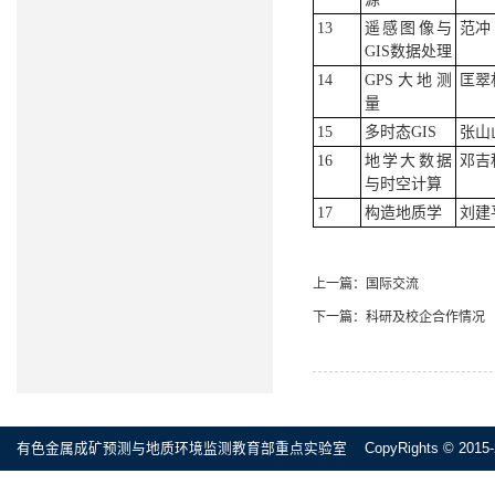
13
遥感图像与
范冲
GIS数据处理
14
GPS大地测
匡翠
量
15
多时态GIS
张山
16
地学大数据
邓吉
与时空计算
17
构造地质学
刘建
上一篇：
国际交流
下一篇：
科研及校企合作情况
有色金属成矿预测与地质环境监测教育部重点实验室 CopyRights © 2015-2020 All