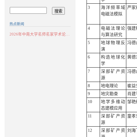
3
海洋频率域
严家
电磁法模拟
热点新闻
4
电磁法理论
强建
2026年中南大学名师名家学术论坛：华南...
与算法研究
5
地球物理反
冯德
演
6
构造地球化
黄德
学
7
深部矿产资
冯德
源
8
地电理论
崔益
9
地灾勘查
肖建
10
地学多维动
邹艳
态建模应用
11
深部矿产资
童孝
源
12
深部矿产资
刘海
源