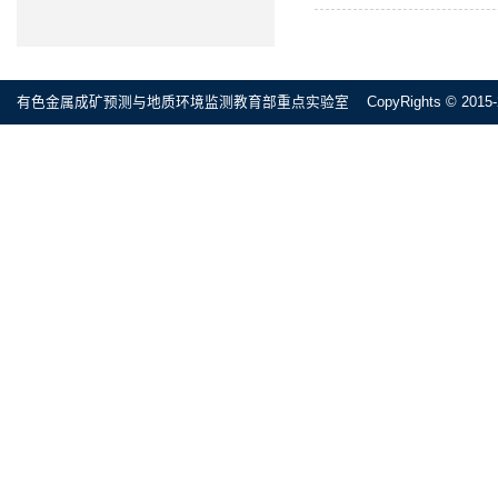
有色金属成矿预测与地质环境监测教育部重点实验室 CopyRights © 2015-2020 All