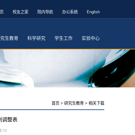
页
校友之家
院内导航
办公系统
English
研究生教育
科学研究
学生工作
实验中心
首页
>
研究生教育
>
相关下载
划调整表
:
70