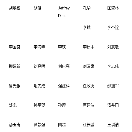
胡焕校
胡俊
Jeffrey
孔华
匡翠林
Dick
李斌
李帝铨
李国良
李海峰
李欢
李建中
刘慧敏
柳建新
刘亮明
刘启亮
刘清泉
李志伟
鲁光银
毛先成
强建科
任政勇
邵拥军
舒彪
孙平贺
孙娅
唐建波
汤井田
汤玉奇
谭静强
陶超
汪长城
王琪洁