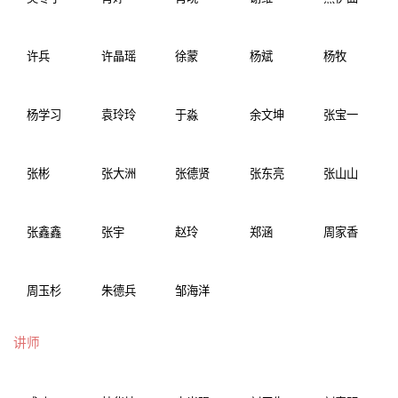
许兵
许晶瑶
徐蒙
杨斌
杨牧
杨学习
袁玲玲
于淼
余文坤
张宝一
张彬
张大洲
张德贤
张东亮
张山山
张鑫鑫
张宇
赵玲
郑涵
周家香
周玉杉
朱德兵
邹海洋
讲师