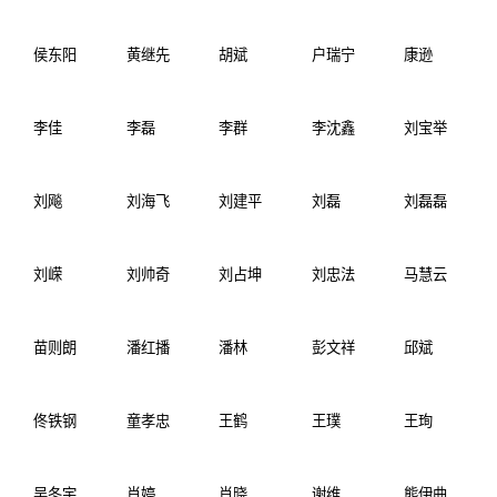
侯东阳
黄继先
胡斌
户瑞宁
康逊
李佳
李磊
李群
李沈鑫
刘宝举
刘飚
刘海飞
刘建平
刘磊
刘磊磊
刘嵘
刘帅奇
刘占坤
刘忠法
马慧云
苗则朗
潘红播
潘林
彭文祥
邱斌
佟铁钢
童孝忠
王鹤
王璞
王珣
吴冬宇
肖婷
肖晓
谢维
熊伊曲