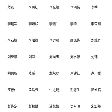
蓝燕
李凤初
李光炽
李洪伟
李季
李建军
李培峥
李佩兰
李清
李荣刚
李石锦
李曙锋
李远鄂
廖凤先
刘纯奇
刘继顺
刘萍
刘尚玉
刘水源
刘玮
刘兴权
隆威
龙永珍
卢建红
卢巧媛
罗德仁
孟岳云
牛之琏
彭恩生
彭省临
彭先定
彭振斌
浦慧如
史月明
宋宏邦