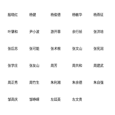
殷晓红
杨健
杨俊德
杨敏华
杨燕征
叶肇和
尹小波
游开蓉
余行祯
张洪培
张后苏
张可能
张术根
张文山
张宪润
张学庄
张友山
周芳
周共和
周建武
周正秀
周竹生
朱利湘
朱余德
朱自强
邹高庆
邹峥嵘
左廷英
左文贵