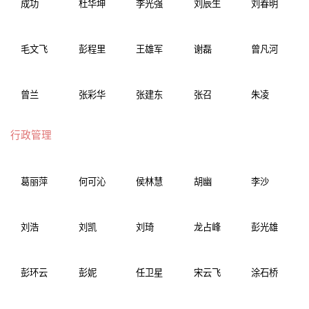
成功
杜华坤
李光强
刘辰生
刘春明
毛文飞
彭程里
王雄军
谢磊
曾凡河
曾兰
张彩华
张建东
张召
朱凌
行政管理
葛丽萍
何可沁
侯林慧
胡幽
李沙
刘浩
刘凯
刘琦
龙占峰
彭光雄
彭环云
彭妮
任卫星
宋云飞
涂石桥