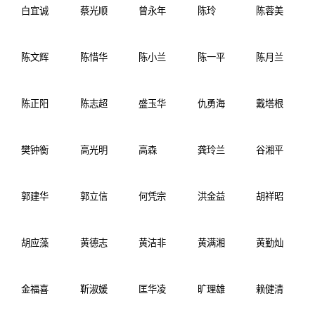
白宜诚
蔡光顺
曾永年
陈玲
陈蓉美
陈文辉
陈惜华
陈小兰
陈一平
陈月兰
陈正阳
陈志超
盛玉华
仇勇海
戴塔根
樊钟衡
高光明
高森
龚玲兰
谷湘平
郭建华
郭立信
何凭宗
洪金益
胡祥昭
胡应藻
黄德志
黄洁非
黄满湘
黄勤灿
金福喜
靳淑媛
匡华凌
旷理雄
赖健清