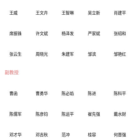
王威
王文卉
王智琳
吴立新
肖建平
席振铢
许文斌
杨泽发
严家斌
张绍和
张云生
周晓光
朱建军
邹滨
邹艳红
副教授
曹函
曹勇华
陈必焰
陈进
陈科平
陈儒军
陈彦钧
陈运平
崔先强
戴水财
邓才华
邓吉秋
范冲
桂容
何晋强