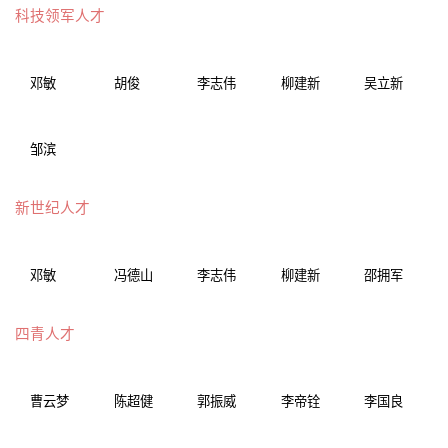
科技领军人才
邓敏
胡俊
李志伟
柳建新
吴立新
邹滨
新世纪人才
邓敏
冯德山
李志伟
柳建新
邵拥军
四青人才
曹云梦
陈超健
郭振威
李帝铨
李国良