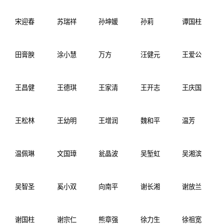
宋迎春
苏瑞祥
孙坤媛
孙莉
谭国柱
田膏腴
涂小慧
万方
汪健元
王爱公
王昌健
王德琪
王家清
王开志
王庆国
王松林
王幼明
王增润
魏和平
温芳
温佩琳
文国璋
瓮晶波
吴堑虹
吴湘滨
吴智圣
奚小双
向南平
谢长湘
谢放兰
谢国柱
谢宗仁
熊章强
徐力生
徐祖宽