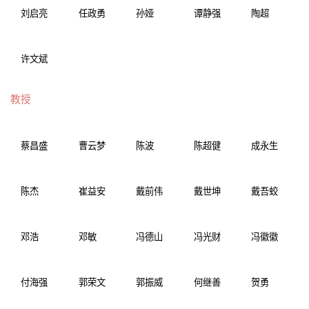
刘启亮
任政勇
孙娅
谭静强
陶超
许文斌
教授
蔡昌盛
曹云梦
陈波
陈超健
成永生
陈杰
崔益安
戴前伟
戴世坤
戴吾蛟
邓浩
邓敏
冯德山
冯光财
冯徽徽
付海强
郭荣文
郭振威
何继善
贺勇