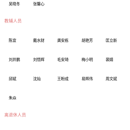
吴晓冬
张馨心
教辅人员
陈宜
戴水财
龚安栋
胡艳芳
匡立新
刘井鹏
刘悟辉
毛安琦
梅小明
裴婧
邱斌
沈灿
王盼成
易辉伟
周文斌
朱焱
离退休人员