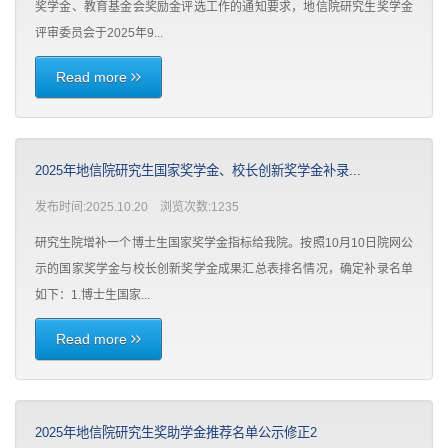
奖学金、教育基金会奖励金评选工作的通知要求，地信院研究生奖学金
评审委员会于2025年9...
Read more
2025年地信院研究生国家奖学金、校长创新奖学金补录...
发布时间:2025.10.20 浏览次数:
1235
研究生院增补一个博士生国家奖学金指标给我院。按照10月10日院网公
示的国家奖学金与校长创新奖学金成果汇总表排名情况，确定补录名单
如下：1.博士生国家...
Read more
2025年地信院研究生奖助学金推荐名单公示修正2