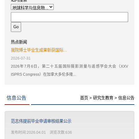
热点新闻
我院博士毕业生成果斩获国际...
2026-07-31
2026年7月6日，第二十五届国际摄影测量与遥感学会大会（XXV
ISPRS Congress）在加拿大多伦多隆...
信息公告
首页
>
研究生教育
>
信息公告
范志伟提前毕业申请审核结果公示
发布时间:2026.04.01 浏览次数:
636