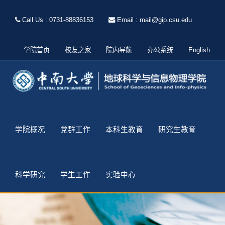
Call Us : 0731-88836153
Email : mail@gip.csu.edu
学院首页
校友之家
院内导航
办公系统
English
学院概况
党群工作
本科生教育
研究生教育
科学研究
学生工作
实验中心