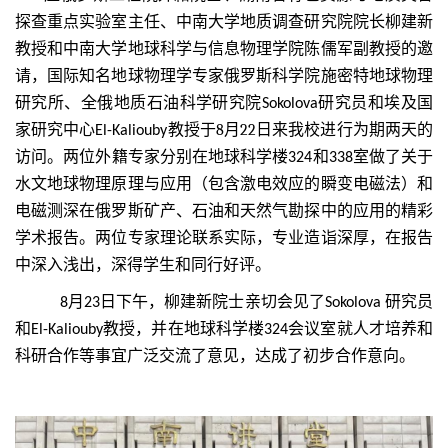
探查重点实验室主任、中南大学地质调查研究院院长柳建新
教授和中南大学地球科学与信息物理学院陈儒军副教授的邀
请，国际知名地球物理学专家俄罗斯科学院施密特地球物理
研究所、全俄地质石油科学研究院
研究员和埃及国
Sokolova
家研究中心
教授
于
8
月
2
2
日
来我校进行为期两天的
El-Kaliouby
访问。两位外籍专家分别在地球科学楼
和
室做了
关于
3
24
3
38
水文地球物理原理与应用（包含激电效应的瞬变电磁法）和
电磁测深在俄罗斯矿产、石油和天然气勘探中的应用的
精彩
学术报告。
两位专家理论联系实际，专业造诣深厚
，
在报告
中深入浅出，深得学生和同行好评。
月
日下午，柳建新院士亲切会见了
研究员
8
2
3
Sokolova
和
教授，并在地球科学楼
会议室就人才培养和
El-Kaliouby
3
24
科研合作等事宜广泛交流了意见，达成了初步合作意向。