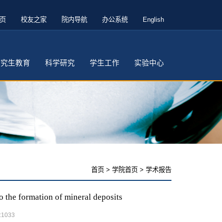
页
校友之家
院内导航
办公系统
English
研究生教育
科学研究
学生工作
实验中心
首页
>
学院首页
>
学术报告
rmation of mineral deposits
:
1033