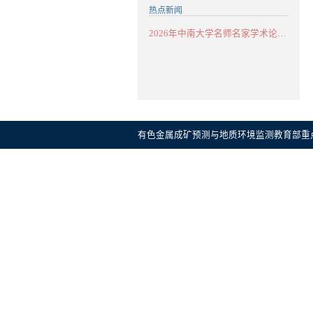
热点新闻
2026年中南大学名师名家学术论坛：华南...
有色金属成矿预测与地质环境监测教育部重点实验室 CopyR