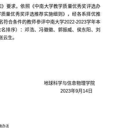
知
》
要求，依照
《中南大学教学质量优秀奖评选办
学质量优秀奖评选推荐实施细则》
，经
各系
择优推
4名符合条件的教师参评
中南大学
2022-2023学年本
姓名排序）：邓浩、冯徽徽、郭振威、侯东阳、刘
张云生。
地球科学与信息物理学院
2023年9月14日
施办法