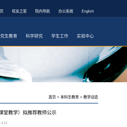
页
校友之家
院内导航
办公系统
English
研究生教育
科学研究
学生工作
实验中心
首页
>
本科生教育
>
教学动态
奖（课堂教学）拟推荐教师公示
:
433