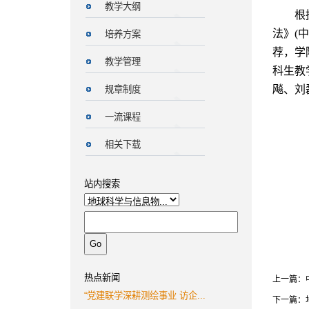
教学大纲
根
法》
(中
培养方案
荐，
学
教学管理
科生
教
飚、刘
规章制度
一流课程
相关下载
站内搜索
热点新闻
上一篇：
“党建联学深耕测绘事业 访企...
下一篇：