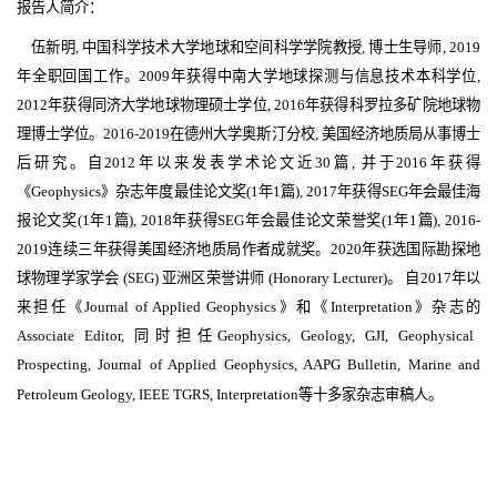
报告人简介：
伍新明
,
中国科学技术大学地球和空间科学学院教授
,
博士生导师
, 2019
年全职回国工作
。
2009
年获得中南大学地球探测与信息技术本科学位
,
2012
年获得同济大学地球物理硕士学位
, 2016
年获得科罗拉多矿院地球物
理博士学位。
2016-2019
在德州大学奥斯汀分校
,
美国经济地质局从事博士
后研究。自
2012
年以来发表学术论文近
30
篇
,
并于
2016
年获得
《
Geophysics
》杂志年度最佳论文奖
(1
年
1
篇
), 2017
年获得
SEG
年会最佳海
报论文奖
(1
年
1
篇
), 2018
年获得
SEG
年会最佳论文荣誉奖
(1
年
1
篇
), 2016-
2019
连续三年获得美国经济地质局作者成就奖。
2020
年获选国际勘探地
球物理学家学会
(SEG)
亚洲区荣誉讲师
(Honorary Lecturer)
。 自
2017
年以
来担任《
Journal of Applied Geophysics
》和《
Interpretation
》杂志的
Associate Editor,
同时担任
Geophysics, Geology, GJI, Geophysical
Prospecting, Journal of Applied Geophysics, AAPG Bulletin, Marine and
Petroleum Geology, IEEE TGRS, Interpretation
等十多家杂志审稿人。